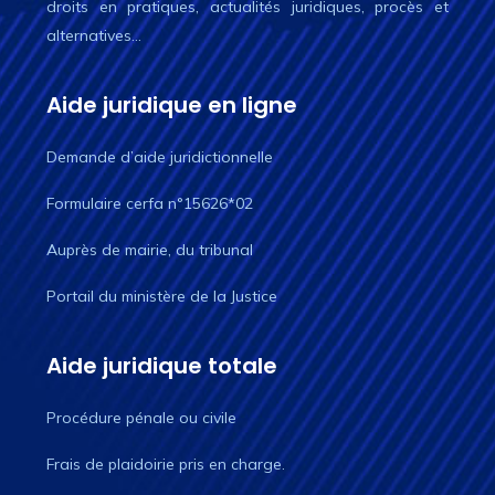
droits en pratiques, actualités juridiques, procès et
alternatives…
Aide juridique en ligne
Demande d’aide juridictionnelle
Formulaire cerfa n°15626*02
Auprès de mairie, du tribunal
Portail du ministère de la Justice
Aide juridique totale
Procédure pénale ou civile
Frais de plaidoirie pris en charge.