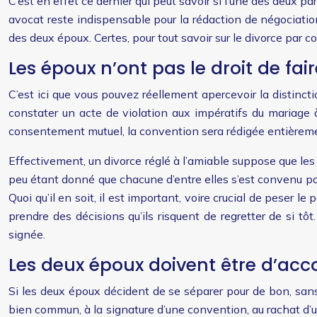
C’est en effet ce dernier qui peut savoir si l’une des deux pa
avocat reste indispensable pour la rédaction de négociatio
des deux époux. Certes, pour tout savoir sur le divorce par
Les époux n’ont pas le droit de fair
C’est ici que vous pouvez réellement apercevoir la distinct
constater un acte de violation aux impératifs du mariage à
consentement mutuel, la convention sera rédigée entièremen
Effectivement, un divorce réglé à l’amiable suppose que les 
peu étant donné que chacune d’entre elles s’est convenu pou
Quoi qu’il en soit, il est important, voire crucial de peser l
prendre des décisions qu’ils risquent de regretter de si tôt.
signée.
Les deux époux doivent être d’acc
Si les deux époux décident de se séparer pour de bon, sans r
bien commun, à la signature d’une convention, au rachat d’un