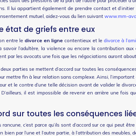
rties subit des pressions de la part de l’autre pour procéder à 
ns. Il lui appartient également de prendre contact et d’initi
 consentement mutuel, aidez-vous du lien suivant
www.mm-avoc
e état de griefs entre eux
ion entre le
divorce en ligne
contentieux et le
divorce à l’am
 savoir l’adultère, la violence ou encore la contribution au
t par les avocats une fois que les négociations auront about
deux parties se mettent d’accord sur toutes les conséquences l
r mettre fin à leur relation sans complexe. Ainsi, l’important
e pour et le contre d’une telle décision avant de valider le div
 D’ailleurs, il est impossible de revenir en arrière une fois q
ord sur toutes les conséquences lié
ancune, c’est parce qu’ils sont d’accord sur ce qui peut être l
 bien par l’une et l’autre partie, à l’attribution des meubles,