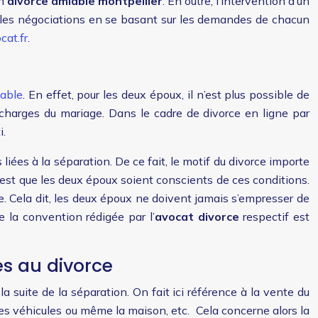
un
divorce amiable montpellier
. En outre, l’intervention d’un
er les négociations en se basant sur les demandes de chacun
at.fr
.
iable
. En effet, pour les deux époux, il n’est plus possible de
x charges du mariage. Dans le cadre de divorce en ligne par
i.
iées à la séparation. De ce fait, le motif du divorce importe
 est que les deux époux soient conscients de ces conditions.
orce. Cela dit, les deux époux ne doivent jamais s’empresser de
ue la convention rédigée par l’
avocat divorce
respectif est
es au divorce
a suite de la séparation. On fait ici référence à la vente du
 des véhicules ou même la maison, etc. Cela concerne alors la