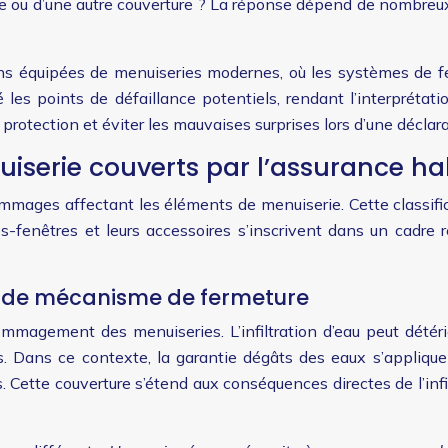
lace ou d’une autre couverture ? La réponse dépend de nombreux
ons équipées de menuiseries modernes, où les systèmes de 
les points de défaillance potentiels, rendant l’interprétat
protection et éviter les mauvaises surprises lors d’une déclara
erie couverts par l’assurance ha
ommages affectant les éléments de menuiserie. Cette classific
es-fenêtres et leurs accessoires s’inscrivent dans un cadre r
is de mécanisme de fermeture
magement des menuiseries. L’infiltration d’eau peut détéri
ts. Dans ce contexte, la garantie dégâts des eaux s’appliqu
tte couverture s’étend aux conséquences directes de l’infil