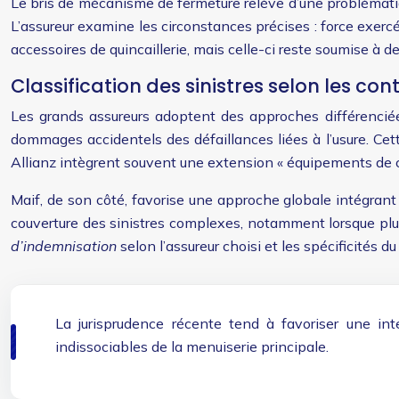
Le bris de mécanisme de fermeture relève d’une problémati
L’assureur examine les circonstances précises : force exercée
accessoires de quincaillerie, mais celle-ci reste soumise à de
Classification des sinistres selon les con
Les grands assureurs adoptent des approches différenciées
dommages accidentels des défaillances liées à l’usure. Cet
Allianz intègrent souvent une extension « équipements de 
Maif, de son côté, favorise une approche globale intégrant
couverture des sinistres complexes, notamment lorsque pl
d’indemnisation
selon l’assureur choisi et les spécificités
La jurisprudence récente tend à favoriser une in
indissociables de la menuiserie principale.