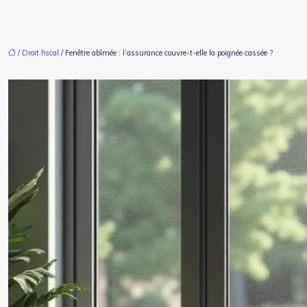
/
Droit fiscal
/ Fenêtre abîmée : l’assurance couvre-t-elle la poignée cassée ?