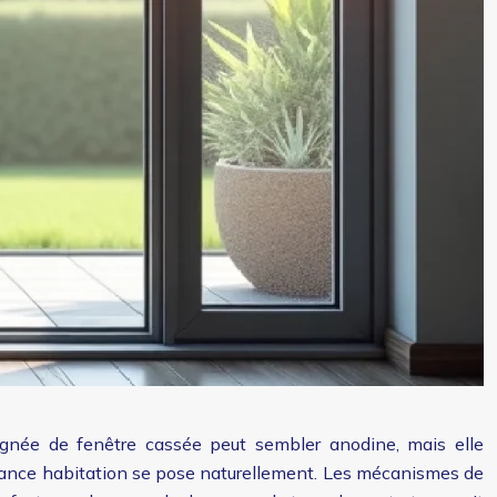
ignée de fenêtre cassée peut sembler anodine, mais elle
surance habitation se pose naturellement. Les mécanismes de