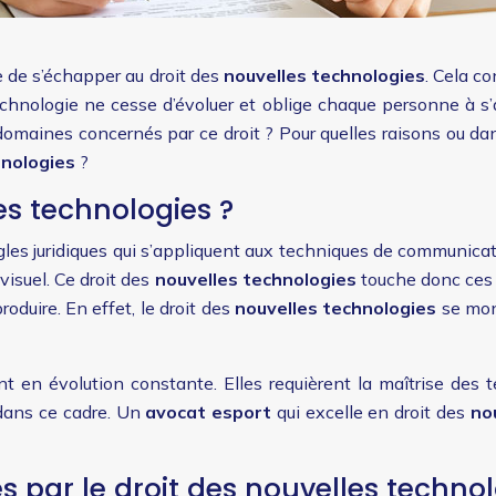
le de s’échapper au droit des
nouvelles technologies
. Cela co
technologie ne cesse d’évoluer et oblige chaque personne à s’a
domaines concernés par ce droit ? Pour quelles raisons ou dans
hnologies
?
es technologies ?
gles juridiques qui s’appliquent aux techniques de communica
ovisuel. Ce droit des
nouvelles technologies
touche donc ces 
oduire. En effet, le droit des
nouvelles technologies
se mont
 en évolution constante. Elles requièrent la maîtrise des tec
 dans ce cadre. Un
avocat esport
qui excelle en droit des
no
 par le droit des nouvelles technol