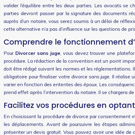
valider l’équilibre entre les deux parties. Les avocats se
parties devront passer par la signature des documents réd
auprès d’un notaire, vous serez soumis à un délai de réfle
cette alternative n’a pas d’influence sur les questions de pr
Comprendre le fonctionnement d’
Pour
Divorcer sans juge
, vous devez trouver une platef
procédure. La rédaction de la convention est un point impor
doit être rédigé suivant les normes et les réglementations. 
obligatoire pour finaliser votre divorce sans juge. Il réalis
varier en fonction des ententes des époux. Les conséquences 
prend effet après l’intervention du notaire. Il se chargera de
Facilitez vos procédures en optan
En choisissant la procédure de divorce par consentement mu
les déplacements. Avant de poursuivre les étapes admini
présenter un devis gratuit. Vous pouvez avoir une idée de c