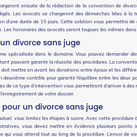
 chargeront ensuite de la rédaction de la convention de divor
igés. Les avocats se chargeront des démarches liées à la tra
xion d’une durée de 15 jours. Cette solution vous permettra d
ix. Les honoraires des avocats seront toujours les mêmes dans 
un divorce sans juge
orme spécialisée dans le domaine. Vous pouvez demander des
tant pouvant garantir la réussite des procédures. La convent
Il doit mettre en avant les donations entre époux et les diffé
e un deuxième contrôle pour garantir l’équilibre entre les deux
de ce type d’intervention vous permettront d’arriver à des ré
 l’enregistrement de votre dossier.
t pour un divorce sans juge
tuel, vous limitez les étapes à suivre. Avec cette procédure 
stratives, vous devez mettre en évidence plusieurs points 
e qui vous attend tout au long de la procédure. L’envoi de vo