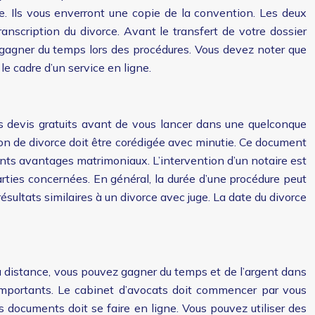
ce. Ils vous enverront une copie de la convention. Les deux
nscription du divorce. Avant le transfert de votre dossier
e gagner du temps lors des procédures. Vous devez noter que
le cadre d’un service en ligne.
 devis gratuits avant de vous lancer dans une quelconque
ion de divorce doit être corédigée avec minutie. Ce document
rents avantages matrimoniaux. L’intervention d’un notaire est
 parties concernées. En général, la durée d’une procédure peut
sultats similaires à un divorce avec juge. La date du divorce
à distance, vous pouvez gagner du temps et de l’argent dans
importants. Le cabinet d’avocats doit commencer par vous
s documents doit se faire en ligne. Vous pouvez utiliser des